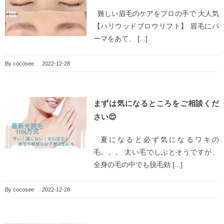
難しい眉毛のケアをプロの手で 大人気
【ハリウッドブロウリフト】 眉毛にパ
ーマをあて、 [...]
By
cocosee
|
2022-12-28
まずは気になるところをご相談くだ
さい😌
夏になると必ず気になるワキの
毛。。。 太い毛でしぶとそうですが、
全身の毛の中でも脱毛効 [...]
By
cocosee
|
2022-12-28