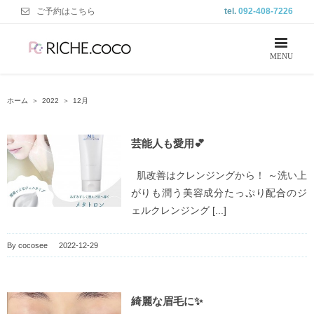
ご予約はこちら
tel.
092-408-7226
ホーム
＞
2022
＞
12月
芸能人も愛用💕
肌改善はクレンジングから！ ～洗い上
がりも潤う美容成分たっぷり配合のジ
ェルクレンジング [...]
By
cocosee
|
2022-12-29
綺麗な眉毛に✨