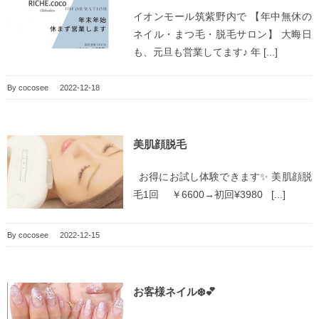
イオンモール筑紫野内で 【年中無休の
ネイル・まつ毛・脱毛サロン】 大晦日
も、元旦も営業してます♪ 年 [...]
By
cocosee
|
2022-12-18
美肌顔脱毛
お得にお試し体験できます✨ 美肌顔脱
毛1回 ￥6600→初回¥3980 [...]
By
cocosee
|
2022-12-15
お客様ネイル❄️💕