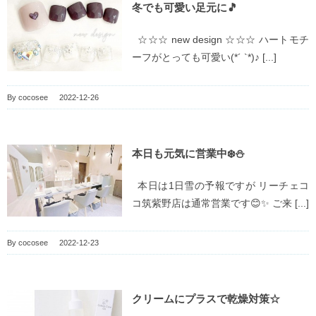
冬でも可愛い足元に🎵
☆☆☆ new design ☆☆☆ ハートモチ
ーフがとっても可愛い(*´ `*)♪ [...]
By
cocosee
|
2022-12-26
本日も元気に営業中❄️⛄️
本日は1日雪の予報ですが リーチェコ
コ筑紫野店は通常営業です😊✨ ご来 [...]
By
cocosee
|
2022-12-23
クリームにプラスで乾燥対策☆