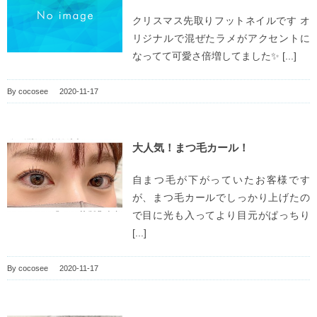
クリスマス先取りフットネイルです オ
リジナルで混ぜたラメがアクセントに
なってて可愛さ倍増してました✨ [...]
By
cocosee
|
2020-11-17
大人気！まつ毛カール！
自まつ毛が下がっていたお客様です
が、まつ毛カールでしっかり上げたの
で目に光も入ってより目元がぱっちり
[...]
By
cocosee
|
2020-11-17