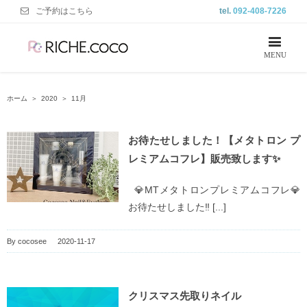
ご予約はこちら
tel.
092-408-7226
ホーム
＞
2020
＞
11月
お待たせしました！【メタトロン プ
レミアムコフレ】販売致します✨
💎MTメタトロンプレミアムコフレ💎
お待たせしました‼ [...]
By
cocosee
|
2020-11-17
クリスマス先取りネイル