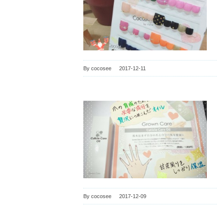
By
cocosee
|
2017-12-11
By
cocosee
|
2017-12-09