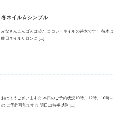
冬ネイル☆シンプル
みなさんこんばんは🌙.*·̩͙ ココシーネイルの待木です！ 待木は
昨日ネイルサロンに [...]
おはようございます☆ 本日のご予約状況10時、12時、16時～
の ご予約可能です☆ 明日11時半以降 [...]