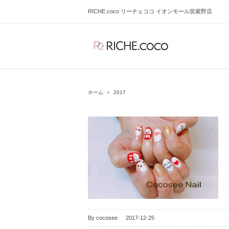
RICHE.coco リーチェココ イオンモール筑紫野店
ホーム
＞
2017
By
cocosee
|
2017-12-25