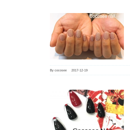
By
cocosee
|
2017-12-19