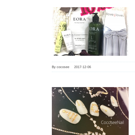
By
cocosee
|
2017-12-06