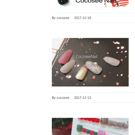
By
cocosee
|
2017-12-18
By
cocosee
|
2017-12-13