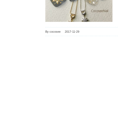
By
cocosee
|
2017-11-29