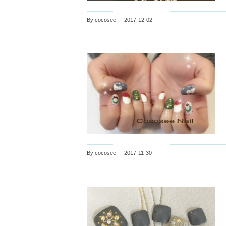
By
cocosee
|
2017-12-02
By
cocosee
|
2017-11-30