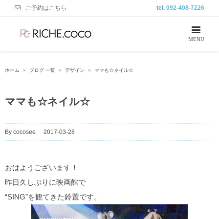
ご予約はこちら
tel.
092-408-7226
ホーム
＞
ブログ 一覧
＞
デザイン
＞
ママも☆ネイル☆
ママも☆ネイル☆
By
cocosee
|
2017-03-28
おはようございます！
昨日久しぶりに映画館で
“SING”を観てきた鈴置です。